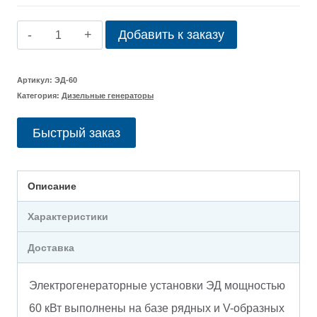
Количество
Добавить к заказу
товара
Дизельный
Артикул:
ЭД-60
Категория:
Дизельные генераторы
генератор
ЯМЗ
Быстрый заказ
ЭД-60
Описание
Характеристики
Доставка
Электрогенераторные установки ЭД мощностью
60 кВт выполнены на базе рядных и V-образных