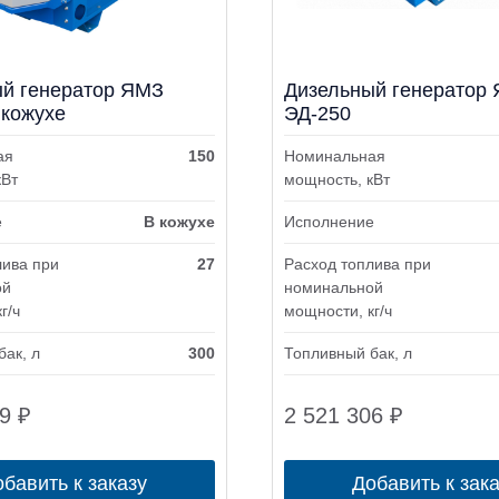
й генератор ЯМЗ
Дизельный генератор
 кожухе
ЭД-250
ая
150
Номинальная
кВт
мощность, кВт
е
В кожухе
Исполнение
лива при
27
Расход топлива при
ой
номинальной
г/ч
мощности, кг/ч
бак, л
300
Топливный бак, л
09
₽
2 521 306
₽
бавить к заказу
Добавить к зак