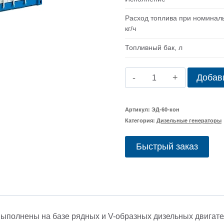
Расход топлива при номинал
кг/ч
Топливный бак, л
Количество
Добави
товара
Дизельный
Артикул:
ЭД-60-кон
Категория:
Дизельные генераторы
генератор
ЯМЗ
Быстрый заказ
ЭД-60
в
контейнере
выполнены на базе рядных и V-образных дизельных двигат